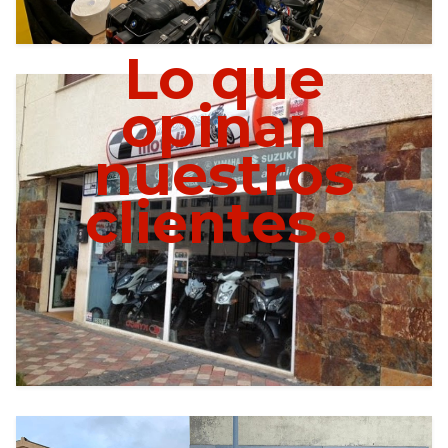
Lo que
opinan
nuestros
clientes..